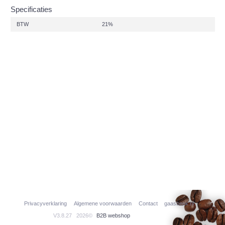
Specificaties
BTW
21%
Privacyverklaring
Algemene voorwaarden
Contact
gaasbeek.nl
V3.8.27
2026©
B2B webshop