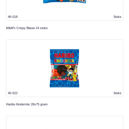
46-018
Stuks
M&M's Crispy Blauw 24 stuks
46-022
Stuks
Haribo Kindermix 28x75 gram