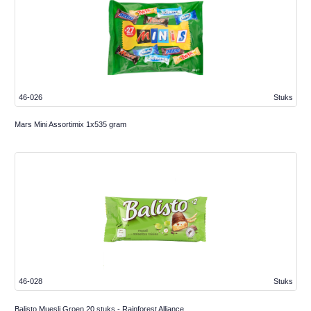
46-026
Stuks
Mars Mini Assortimix 1x535 gram
46-028
Stuks
Balisto Muesli Groen 20 stuks - Rainforest Alliance