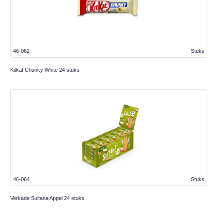
46-062
Stuks
Kitkat Chunky White 24 stuks
46-064
Stuks
Verkade Sultana Appel 24 stuks