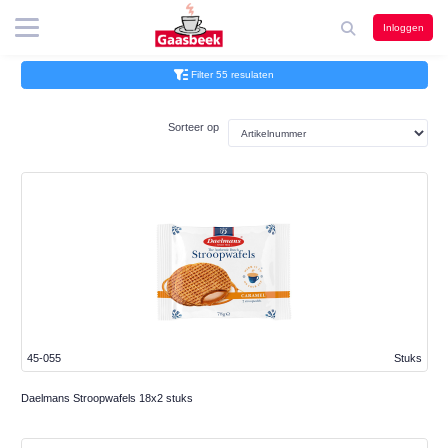
Inloggen
Filter 55 resulaten
Sorteer op
45-055
Stuks
Daelmans Stroopwafels 18x2 stuks