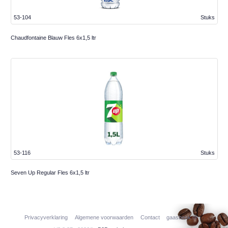
53-104
Stuks
Chaudfontaine Blauw Fles 6x1,5 ltr
53-116
Stuks
Seven Up Regular Fles 6x1,5 ltr
Privacyverklaring
Algemene voorwaarden
Contact
gaasbeek.nl