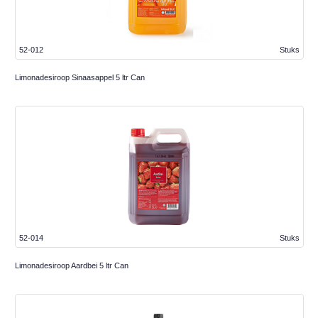
52-012
Stuks
Limonadesiroop Sinaasappel 5 ltr Can
52-014
Stuks
Limonadesiroop Aardbei 5 ltr Can