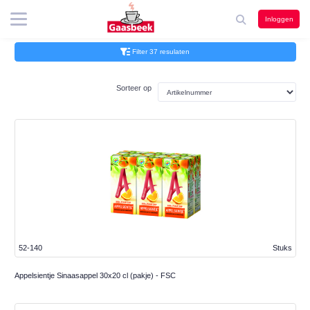
Inloggen
Filter 37 resulaten
Sorteer op
52-140
Stuks
Appelsientje Sinaasappel 30x20 cl (pakje) - FSC