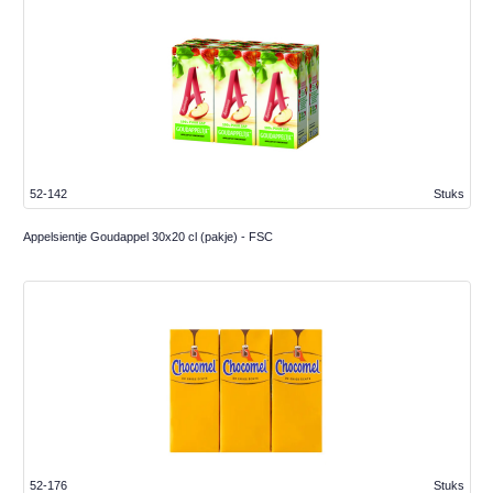
52-142
Stuks
Appelsientje Goudappel 30x20 cl (pakje) - FSC
52-176
Stuks