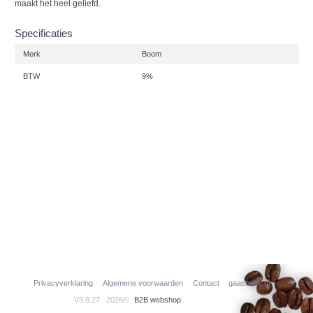
maakt het heel geliefd.
Specificaties
Merk
Boom
BTW
9%
Privacyverklaring
Algemene voorwaarden
Contact
gaasbeek.nl
V3.8.27
2026©
B2B webshop