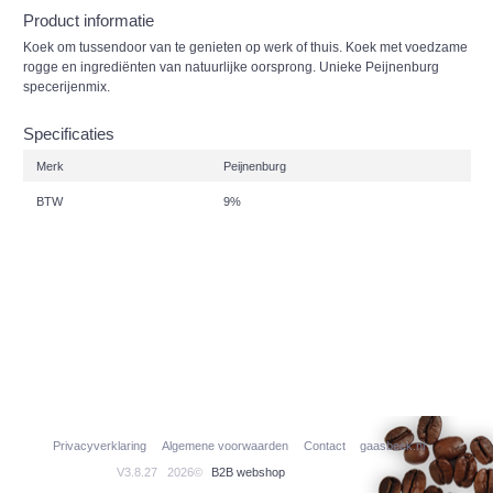
Product informatie
Koek om tussendoor van te genieten op werk of thuis. Koek met voedzame
rogge en ingrediënten van natuurlijke oorsprong. Unieke Peijnenburg
specerijenmix.
Specificaties
Merk
Peijnenburg
BTW
9%
Privacyverklaring
Algemene voorwaarden
Contact
gaasbeek.nl
V3.8.27
2026©
B2B webshop