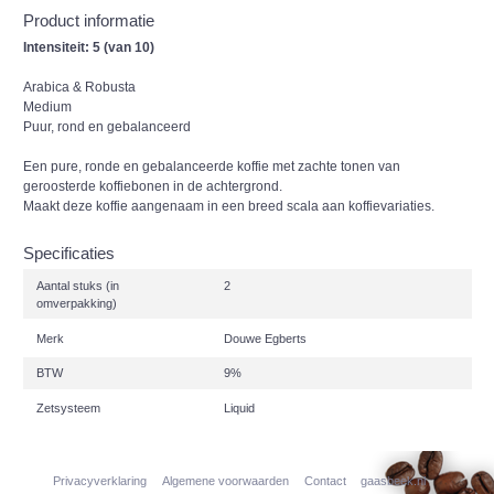
Product informatie
Intensiteit: 5 (van 10)
Arabica & Robusta
Medium
Puur, rond en gebalanceerd
Een pure, ronde en gebalanceerde koffie met zachte tonen van
geroosterde koffiebonen in de achtergrond.
Maakt deze koffie aangenaam in een breed scala aan koffievariaties.
Specificaties
Aantal stuks (in
2
omverpakking)
Merk
Douwe Egberts
BTW
9%
Zetsysteem
Liquid
Privacyverklaring
Algemene voorwaarden
Contact
gaasbeek.nl