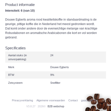
Product informatie
Intensiteit: 6 (van 10)
Douwe Egberts aroma rood kwaliteitskoffie in standaardmaling is de
geurige, pittige koffie die in Nederland het meest gedronken wordt.
Dat komt onder andere door de evenwichtige melange van krachtige
Robustabonen en aromatische Arabicabonen die kort en vol worden
gebrand.
Specificaties
Aantal stuks (in
24
omverpakking)
Merk
Douwe Egberts
BTW
9%
Zetsysteem
Snelfilter
Privacyverklaring
Algemene voorwaarden
Contact
gaasbeek.nl
V3.8.27
2026©
B2B webshop