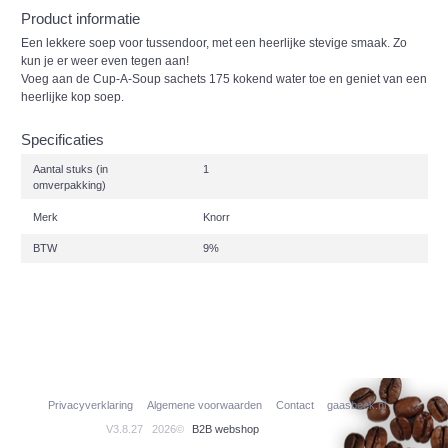
Product informatie
Een lekkere soep voor tussendoor, met een heerlijke stevige smaak. Zo
kun je er weer even tegen aan!
Voeg aan de Cup-A-Soup sachets 175 kokend water toe en geniet van een
heerlijke kop soep.
Specificaties
Aantal stuks (in
1
omverpakking)
Merk
Knorr
BTW
9%
Privacyverklaring
Algemene voorwaarden
Contact
gaasbeek.nl
V3.8.27
2026©
B2B webshop